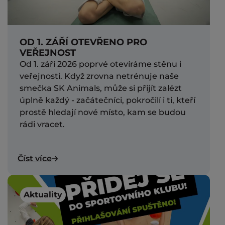
OD 1. ZÁŘÍ OTEVŘENO PRO
VEŘEJNOST
Od 1. září 2026 poprvé otevíráme stěnu i
veřejnosti. Když zrovna netrénuje naše
smečka SK Animals, může si přijít zalézt
úplně každý - začátečníci, pokročilí i ti, kteří
prostě hledají nové místo, kam se budou
rádi vracet.
Číst více
Aktuality