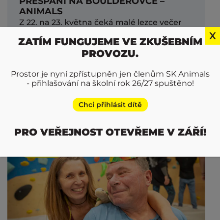
PŘESPÁNÍ NA BOULDEROVCE –
ANIMALS
Z 22. na 23. května čeká malé lezce večer
plný lezení, her, noční bojovky i pohádky
X
ZATÍM FUNGUJEME VE ZKUŠEBNÍM
před spaním. Akce je určená pro děti z
PROVOZU.
přípravek (5–7 a 8–11 let), které si chtějí užít
Jungle trochu jinak než jen na tréninku.
Prostor je nyní zpřístupněn jen členům SK Animals
Přespání proběhne přímo na boulderovce
- přihlašování na školní rok 26/27 spuštěno!
Chci přihlásit dítě
Číst více
PRO VEŘEJNOST OTEVŘEME V ZÁŘÍ!
Aktuálně