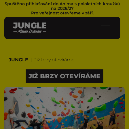
Spuštěno přihlašování do Animals pololetních kroužků
na 2026/27
Pro veřejnost otevřeme v září.
JUNGLE
|
Již brzy otevíráme
JIŽ BRZY OTEVÍRÁME