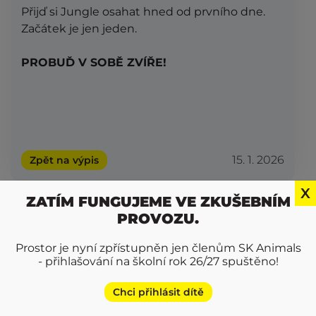
Přijď si Jungle osahat hned od prvního dne.
Začátek je jen jeden.
PROBUĎ V SOBĚ ZVÍŘE!
15. 1. 2026
Zpět na výpis
X
ZATÍM FUNGUJEME VE ZKUŠEBNÍM
PROVOZU.
INSTAGRAM
Prostor je nyní zpřístupněn jen členům SK Animals
- přihlašování na školní rok 26/27 spuštěno!
Sledujte @jungle.mb
Chci přihlásit dítě
na instagramu