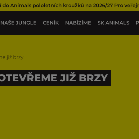
í do Animals pololetních kroužků na 2026/27
Pro veřej
NAŠE JUNGLE
CENÍK
NABÍZÍME
SK ANIMALS
P
e již brzy
OTEVŘEME JIŽ BRZY