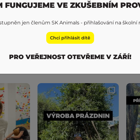
M FUNGUJEME VE ZKUŠEBNÍM PRO
řístupněn jen členům SK Animals - přihlašování na školní 
le.mb
Chci přihlásit dítě
PRO VEŘEJNOST OTEVŘEME V ZÁŘÍ!