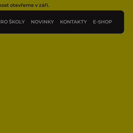
nost otevřeme v září.
RO ŠKOLY
NOVINKY
KONTAKTY
E-SHOP