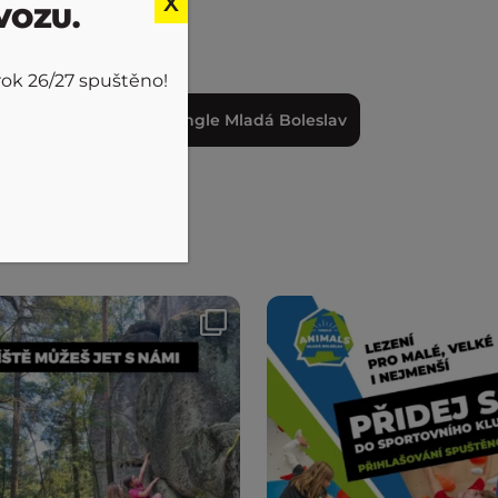
X
VOZU.
rok 26/27 spuštěno!
Sledovat Jungle Mladá Boleslav