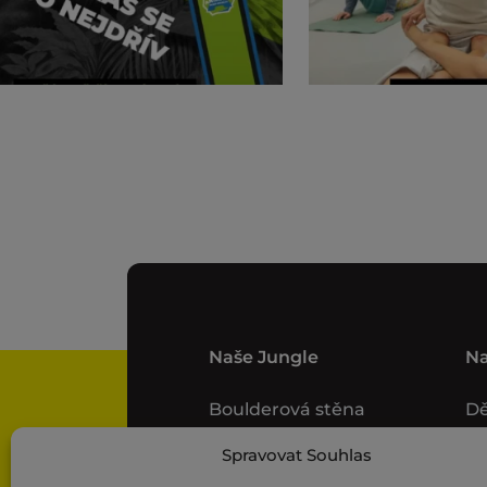
Naše Jungle
N
Boulderová stěna
Dě
Jungle síť
Ku
Spravovat Souhlas
Te