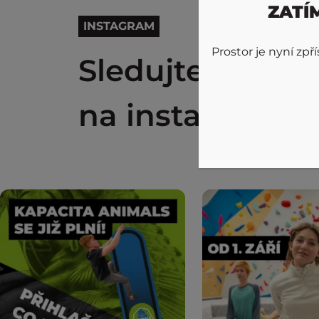
ZATÍ
INSTAGRAM
Prostor je nyní zp
Sledujte @jung
na instagramu