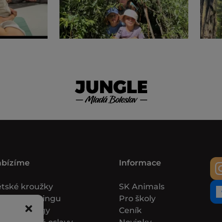
abízíme
Informace
tské kroužky
SK Animals
rz boulderingu
Pro školy
ambuildingy
Ceník